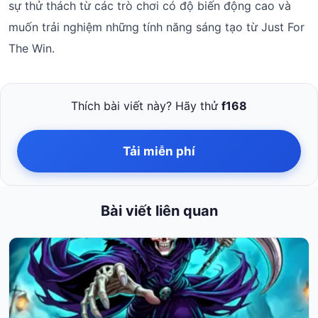
sự thử thách từ các trò chơi có độ biến động cao và
muốn trải nghiệm những tính năng sáng tạo từ Just For
The Win.
Thích bài viết này? Hãy thử
f168
Tải miễn phí
Bài viết liên quan