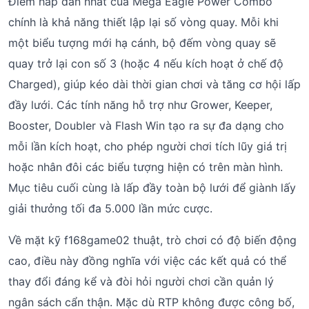
Điểm hấp dẫn nhất của Mega Eagle Power Combo
chính là khả năng thiết lập lại số vòng quay. Mỗi khi
một biểu tượng mới hạ cánh, bộ đếm vòng quay sẽ
quay trở lại con số 3 (hoặc 4 nếu kích hoạt ở chế độ
Charged), giúp kéo dài thời gian chơi và tăng cơ hội lấp
đầy lưới. Các tính năng hỗ trợ như Grower, Keeper,
Booster, Doubler và Flash Win tạo ra sự đa dạng cho
mỗi lần kích hoạt, cho phép người chơi tích lũy giá trị
hoặc nhân đôi các biểu tượng hiện có trên màn hình.
Mục tiêu cuối cùng là lấp đầy toàn bộ lưới để giành lấy
giải thưởng tối đa 5.000 lần mức cược.
Về mặt kỹ f168game02 thuật, trò chơi có độ biến động
cao, điều này đồng nghĩa với việc các kết quả có thể
thay đổi đáng kể và đòi hỏi người chơi cần quản lý
ngân sách cẩn thận. Mặc dù RTP không được công bố,