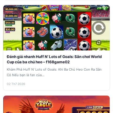
Đánh giá nhanh Huff N’ Lots of Goals: Sân chơi World
Cup của ba chú heo – f168game02
Khám Phá Huff N’ Lots of Goals: Khi Ba Chú Heo Con Ra Sân
Cỏ Nếu bạn là fan của...
02 Th7 2026