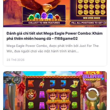
Đánh giá chi tiết slot Mega Eagle Power Combo: Khám
phá thiên nhiên hoang dã – f168game02
Mega Eagle Power Combo, được phát triển bởi Just For The
Win, đưa người chơi vào một hành trình khám...
23 Th6 2026