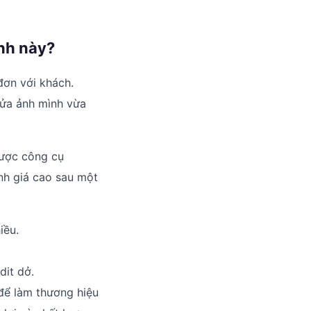
ảnh này?
đơn với khách.
sửa ảnh mình vừa
được công cụ
nh giá cao sau một
iều.
dit dở.
để làm thương hiệu