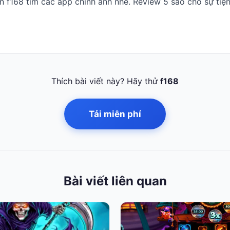
ên f168 tìm các app chỉnh ảnh nhé. Review 5 sao cho sự tiện
Thích bài viết này? Hãy thử
f168
Tải miễn phí
Bài viết liên quan