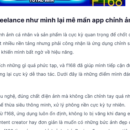
freelance như mình lại mê mẩn app chỉnh 
nh ảnh cá nhân và sản phẩm là cực kỳ quan trọng để chốt 
t nhiều nền tảng nhưng phải công nhận là ứng dụng chỉnh 
 khiến mình bất ngờ về hiệu năng.
ch những gì quá phức tạp, và f168 đã giúp mình tiếp cận 
g lại cực kỳ dễ thao tác. Dưới đây là những điểm mình đá
u nghệ, đúng chất điện ảnh mà không cần chỉnh tay quá nh
ể thừa siêu thông minh, xử lý phông nền cực kỳ tự nhiên.
 từ f168, ứng dụng luôn ổn định, không lo bị văng khi đang e
ntent creator hay đơn giản là muốn có những bức ảnh đẹp 