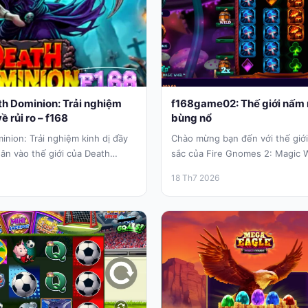
th Dominion: Trải nghiệm
f168game02: Thế giới nấm 
ề rủi ro – f168
bùng nổ
nion: Trải nghiệm kinh dị đầy
Chào mừng bạn đến với thế giới
hân vào thế giới của Death
sắc của Fire Gnomes 2: Magic W
18 Th7 2026