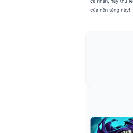
cá nhân, hãy thử l
của nền tảng này!