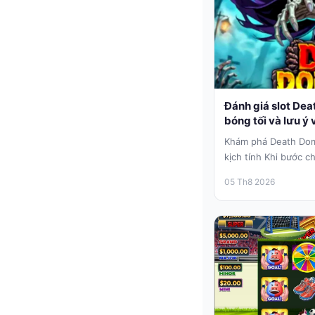
Đánh giá slot Dea
bóng tối và lưu ý v
Khám phá Death Domi
kịch tính Khi bước c
Dominion,...
05 Th8 2026