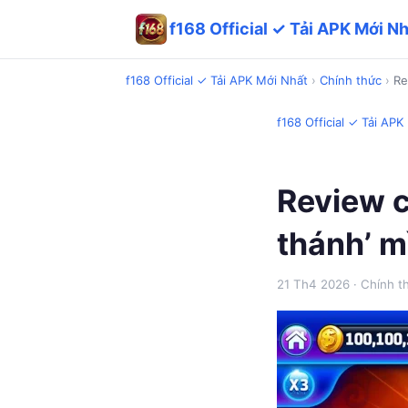
f168 Official ✓ Tải APK Mới N
f168 Official ✓ Tải APK Mới Nhất
›
Chính thức
›
Re
f168 Official ✓ Tải APK
Review c
thánh’ m
21 Th4 2026
· Chính t