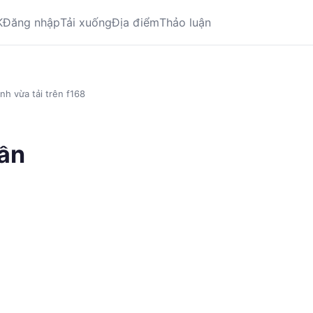
K
Đăng nhập
Tải xuống
Địa điểm
Thảo luận
nh vừa tải trên f168
hần